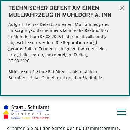
TECHNISCHER DEFEKT AM EINEM
MÜLLFAHRZEUG IN MÜHLDORF A. INN
Aufgrund eines Defekts an einem Müllfahrzeug des
Entsorgungsunternehmens konnte die Restmülltour
in Mühldorf am 05.08.2026 leider nicht vollständig
abgeschlossen werden.
Die Reparatur erfolgt
gerade.
Sollten Tonnen nicht geleert worden sein,
erfolgt die Leerung am morgigen Freitag,
07.08.2026.
Sie befinden sich hier:
Schulamt
Infos für Eltern
Bitte lassen Sie Ihre Behälter draußen stehen.
Bildungsweg und Übertritt
Betroffen ist das Gebiet rund um den Stadtplatz.
BERATUNG IM ÜBERTRITT
Die Frage der Schullaufbahn ist ein sehr wichtiges
und vielfältiges Thema. Antworten zu vielen Fragen
erhalten Sie auf den Seiten des Kultusministeriums.