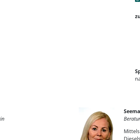
zu
S
n
Seema
in
Beratun
Mittel
Diesels