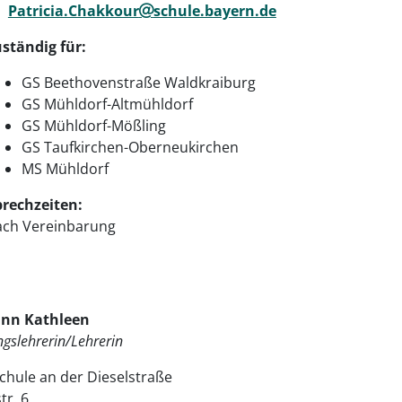
Patricia.Chakkour
schule.bayern.de
ständig für:
GS Beethovenstraße Waldkraiburg
GS Mühldorf-Altmühldorf
GS Mühldorf-Mößling
GS Taufkirchen-Oberneukirchen
MS Mühldorf
prechzeiten:
ach Vereinbarung
nn Kathleen
gslehrerin/Lehrerin
schule an der Dieselstraße
tr. 6