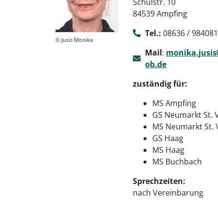
Schulstr. 10
84539 Ampfing
Tel.:
08636 / 984081
© Jusis Monika
Mail
:
monika.jusis
ob.de
zuständig für:
MS Ampfing
GS Neumarkt St. V
MS Neumarkt St. 
GS Haag
MS Haag
MS Buchbach
Sprechzeiten:
nach Vereinbarung