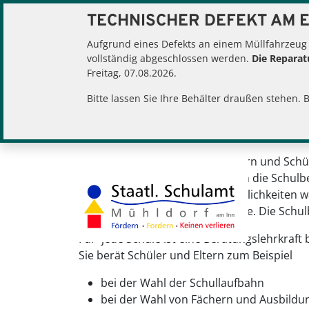
TECHNISCHER DEFEKT AM E
Sie befinden sich hier:
Schulamt
Infos fü
Aufgrund eines Defekts an einem Müllfahrzeug
vollständig abgeschlossen werden.
Die Reparatu
Freitag, 07.08.2026.
Bitte lassen Sie Ihre Behälter draußen stehen. 
SCHULBERAT
Erster Ansprechpartner der Eltern und Schüle
Darüber hinaus gibt es in Bayern die Schulb
und die vielfältigen Bildungsmöglichkeiten 
Erziehungs- und Bildungsaufgabe. Die Schulb
Für jede Schule ist eine Beratungslehrkraft
Sie berät Schüler und Eltern zum Beispiel
bei der Wahl der Schullaufbahn
bei der Wahl von Fächern und Ausbildun