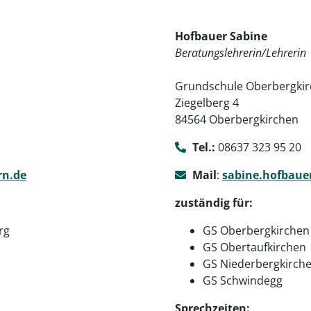
Hofbauer Sabine
Beratungslehrerin/Lehrerin
Grundschule Oberbergki
Ziegelberg 4
84564 Oberbergkirchen
Tel.:
08637 323 95 20
rn.de
Mail
:
sabine.hofbaue
zuständig für:
rg
GS Oberbergkirchen
GS Obertaufkirchen
GS Niederbergkirche
GS Schwindegg
Sprechzeiten: