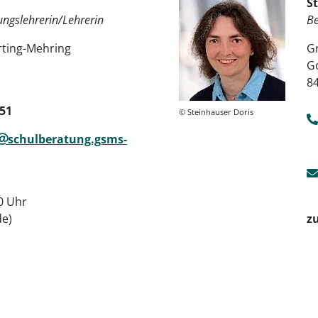
S
ngslehrerin/Lehrerin
Be
ting-Mehring
G
G
8
651
© Steinhauser Doris
schulberatung.gsms-
30 Uhr
de)
zu