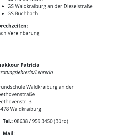
GS Waldkraiburg an der Dieselstraße
GS Buchbach
prechzeiten:
ach Vereinbarung
hakkour Patricia
ratungslehrerin/Lehrerin
rundschule Waldkraiburg an der
eethovenstraße
ethovenstr. 3
4478 Waldkraiburg
Tel.:
08638 / 959 3450 (Büro)
Mail
: