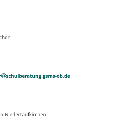
rchen
© Sly auf Pixabay
r
schulberatung.gsms-ob.de
n-Niedertaufkirchen