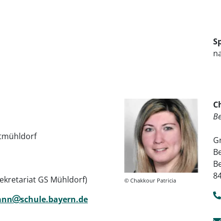
S
n
C
Be
tmühldorf
G
B
Be
8
Sekretariat GS Mühldorf)
© Chakkour Patricia
ann
schule.bayern.de