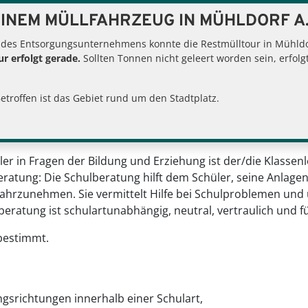
INEM MÜLLFAHRZEUG IN MÜHLDORF A.
r Eltern
Schulberatung
 des Entsorgungsunternehmens konnte die Restmülltour in Mühldor
r erfolgt gerade.
Sollten Tonnen nicht geleert worden sein, erfol
Betroffen ist das Gebiet rund um den Stadtplatz.
UNG
r in Fragen der Bildung und Erziehung ist der/die Klassenle
eratung: Die Schulberatung hilft dem Schüler, seine Anlage
wahrzunehmen. Sie vermittelt Hilfe bei Schulproblemen und 
eratung ist schulartunabhängig, neutral, vertraulich und fü
 bestimmt.
gsrichtungen innerhalb einer Schulart,