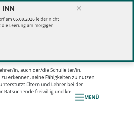
 INN
f am 05.08.2026 leider nicht
gt die Leerung am morgigen
hrer/in, auch der/die Schulleiter/in.
n zu erkennen, seine Fähigkeiten zu nutzen
unterstützt Eltern und Lehrer bei der
r Ratsuchende freiwillig und kostenlos.
MENÜ