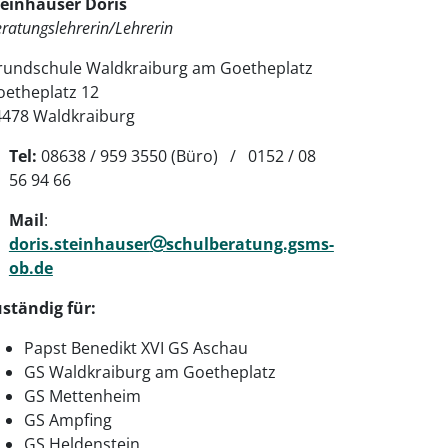
teinhauser Doris
ratungslehrerin/Lehrerin
rundschule Waldkraiburg am Goetheplatz
oetheplatz 12
4478 Waldkraiburg
Tel:
08638 / 959 3550 (Büro) / 0152 / 08
56 94 66
Mail
:
doris.steinhauser
schulberatung.gsms-
ob.de
ständig für:
Papst Benedikt XVI GS Aschau
GS Waldkraiburg am Goetheplatz
GS Mettenheim
GS Ampfing
GS Heldenstein