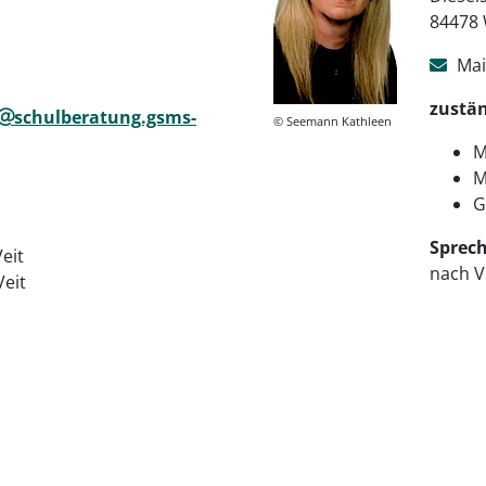
84478 
Mai
zustän
schulberatung.gsms-
© Seemann Kathleen
M
M
G
Sprech
eit
nach V
Veit